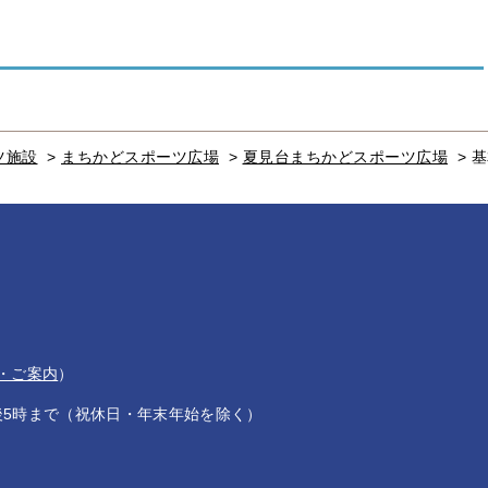
ツ施設
>
まちかどスポーツ広場
>
夏見台まちかどスポーツ広場
>
基
・ご案内
）
後5時まで（祝休日・年末年始を除く）