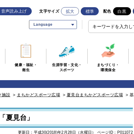
音声読み上げ
拡大
標準
白黒
文字サイズ
配色
Language
生涯学習・文化・
まちづくり・
健康・福祉・
スポーツ
環境保全
衛生
ツ施設
>
まちかどスポーツ広場
>
夏見台まちかどスポーツ広場
>
基
「夏見台」
更新日：平成30(2018)年2月28日（水曜日）
ページID：P011072