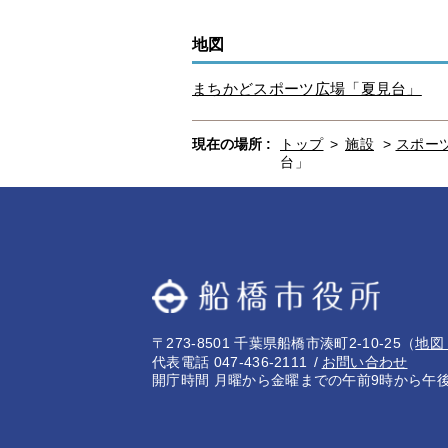
地図
まちかどスポーツ広場「夏見台」
現在の場所 :
トップ
>
施設
>
スポー
台」
〒273-8501 千葉県船橋市湊町2-10-25
（
地図
代表電話 047-436-2111
お問い合わせ
開庁時間 月曜から金曜までの午前9時から午