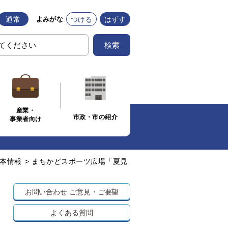
通常
つける
はずす
よみがな
検索
産業・
市政・市の紹介
事業者向け
本情報
>
まちかどスポーツ広場「夏見
お問い合わせ
ご意見・ご要望
よくある質問