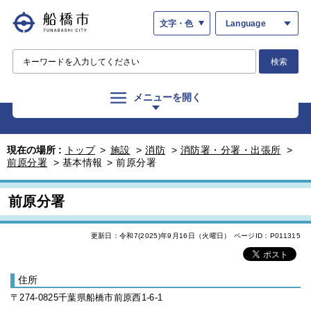
文字・色
Language
検索
メニューを開く
現在の場所 :
トップ
>
施設
>
消防
>
消防署・分署・出張所
>
前原分署
>
基本情報
>
前原分署
前原分署
更新日：令和7(2025)年9月16日（火曜日）
ページID：P011315
住所
〒274-0825千葉県船橋市前原西1-6-1