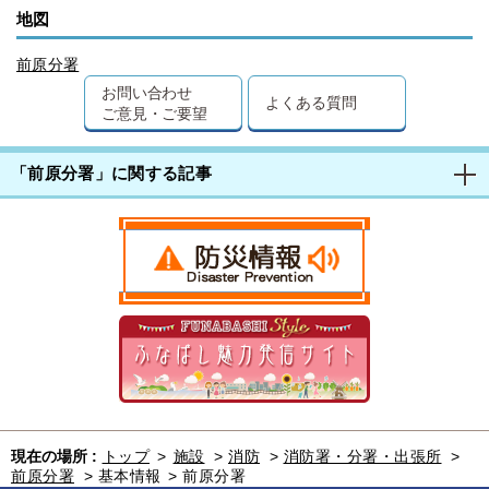
地図
前原分署
お問い合わせ
よくある質問
ご意見・ご要望
「前原分署」に関する記事
現在の場所 :
トップ
>
施設
>
消防
>
消防署・分署・出張所
>
前原分署
>
基本情報
>
前原分署