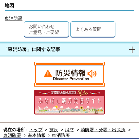
地図
東消防署
お問い合わせ
よくある質問
ご意見・ご要望
「東消防署」に関する記事
現在の場所 :
トップ
>
施設
>
消防
>
消防署・分署・出張所
>
東消防署
>
基本情報
>
東消防署