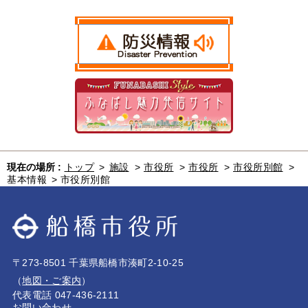
現在の場所 :
トップ
>
施設
>
市役所
>
市役所
>
市役所別館
>
基本情報
>
市役所別館
〒273-8501 千葉県船橋市湊町2-10-25
（
地図・ご案内
）
代表電話 047-436-2111
お問い合わせ