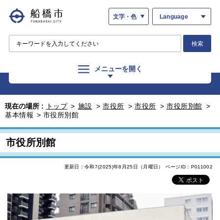
文字・色
Language
検索
メニューを開く
現在の場所 :
トップ
>
施設
>
市役所
>
市役所
>
市役所別館
>
基本情報
>
市役所別館
市役所別館
更新日：令和7(2025)年8月25日（月曜日）
ページID：P011002