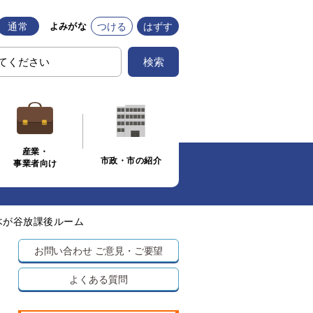
通常
つける
はずす
よみがな
検索
産業・
市政・市の紹介
事業者向け
木が谷放課後ルーム
お問い合わせ
ご意見・ご要望
よくある質問