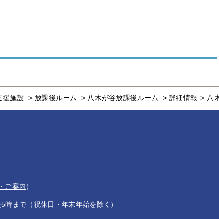
支援施設
>
放課後ルーム
>
八木が谷放課後ルーム
>
詳細情報
>
八
・ご案内
）
後5時まで（祝休日・年末年始を除く）