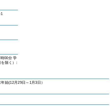
-1
時00分 学
を除く）:
始(12月29日～1月3日）