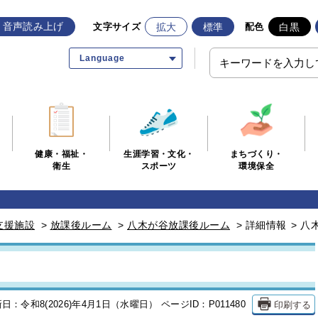
音声読み上げ
拡大
標準
白黒
文字サイズ
配色
Language
生涯学習・文化・
まちづくり・
健康・福祉・
スポーツ
環境保全
衛生
支援施設
>
放課後ルーム
>
八木が谷放課後ルーム
>
詳細情報
>
八
印刷する
日：令和8(2026)年4月1日（水曜日）
ページID：P011480