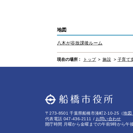
地図
八木が谷放課後ルーム
現在の場所 :
トップ
>
施設
>
子育て
〒273-8501 千葉県船橋市湊町2-10-25
（
地図
代表電話 047-436-2111
お問い合わせ
開庁時間 月曜から金曜までの午前9時から午