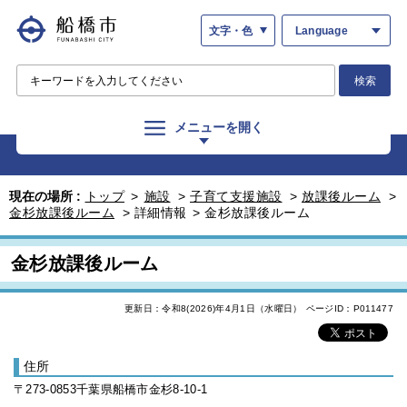
文字・色
Language
検索
メニューを開く
現在の場所 :
トップ
>
施設
>
子育て支援施設
>
放課後ルーム
>
金杉放課後ルーム
>
詳細情報
>
金杉放課後ルーム
金杉放課後ルーム
更新日：令和8(2026)年4月1日（水曜日）
ページID：P011477
住所
〒273-0853千葉県船橋市金杉8-10-1