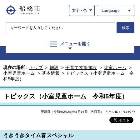
文字・色
Language
検索
メニューを開く
現在の場所 :
トップ
>
施設
>
子育て支援施設
>
児童ホーム
>
小室児童ホーム
>
基本情報
>
トピックス（小室児童ホーム 令
和5年度）
トピックス（小室児童ホーム 令和5年度）
更新日：令和6(2024)年4月16日（火曜日）
ページID：P115077
うきうきタイム春スペシャル