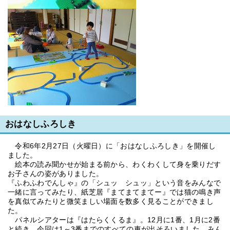
おはなしふろしき
令和6年2月27日（火曜日）に「おはなしふろしき」を開催し
ました。
絵本の読み聞かせが始まる前から、わくわくして身を乗りだす
お子さんの姿がありました。
『ふわふわでんしゃ』の「シュッ シュッ」という音をみんなで
一緒に言ってみたり、紙芝居『まてまてまてー』では猫の鳴き声
を真似てみたりと微笑ましい場面を数多く見ることができまし
た。
パネルシアターは『はたらくくるま』。12月に1番、1月に2番
と続き、今回は1～3番までのすべての車が出そろいました。みん