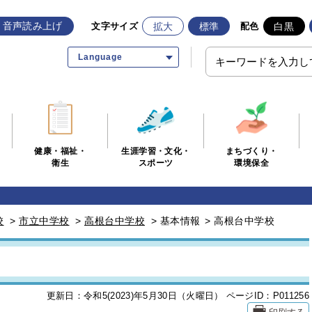
音声読み上げ
拡大
標準
白黒
文字サイズ
配色
Language
生涯学習・文化・
まちづくり・
健康・福祉・
スポーツ
環境保全
衛生
校
>
市立中学校
>
高根台中学校
>
基本情報
>
高根台中学校
更新日：令和5(2023)年5月30日（火曜日）
ページID：P011256