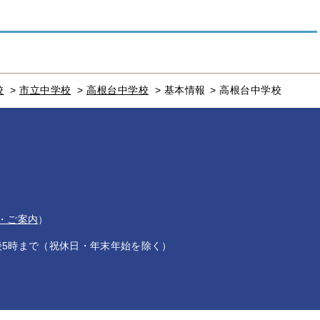
校
>
市立中学校
>
高根台中学校
>
基本情報
>
高根台中学校
・ご案内
）
後5時まで（祝休日・年末年始を除く）