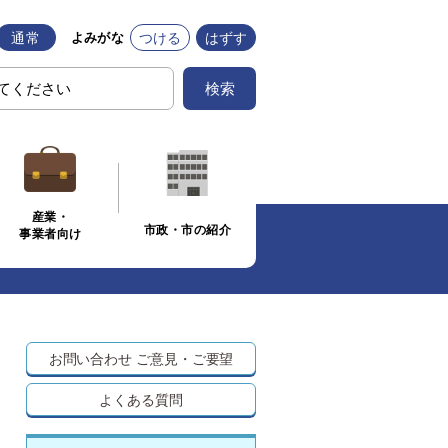
通常
つける
はずす
よみがな
検索
産業・
市政・市の紹介
事業者向け
お問い合わせ
ご意見・ご要望
よくある質問