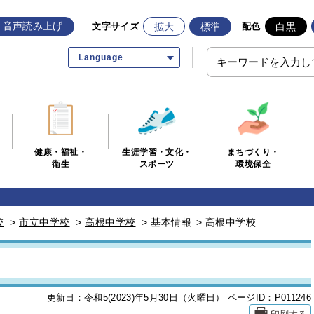
音声読み上げ
拡大
標準
白黒
文字サイズ
配色
Language
生涯学習・文化・
まちづくり・
健康・福祉・
スポーツ
環境保全
衛生
校
>
市立中学校
>
高根中学校
>
基本情報
>
高根中学校
更新日：令和5(2023)年5月30日（火曜日）
ページID：P011246