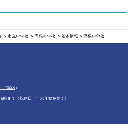
校
>
市立中学校
>
高根中学校
>
基本情報
>
高根中学校
・ご案内
）
後5時まで（祝休日・年末年始を除く）