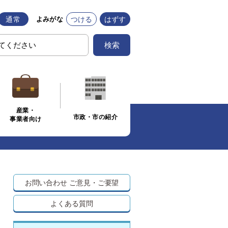
通常
つける
はずす
よみがな
検索
産業・
市政・市の紹介
事業者向け
お問い合わせ
ご意見・ご要望
よくある質問