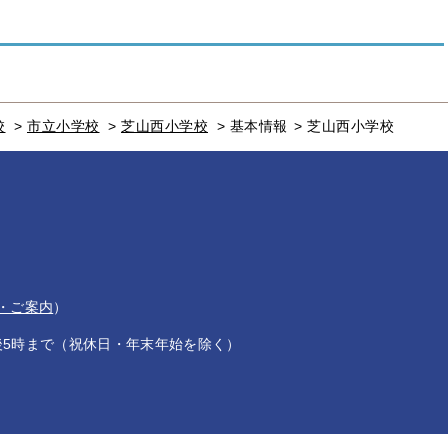
校
>
市立小学校
>
芝山西小学校
>
基本情報
>
芝山西小学校
・ご案内
）
後5時まで（祝休日・年末年始を除く）