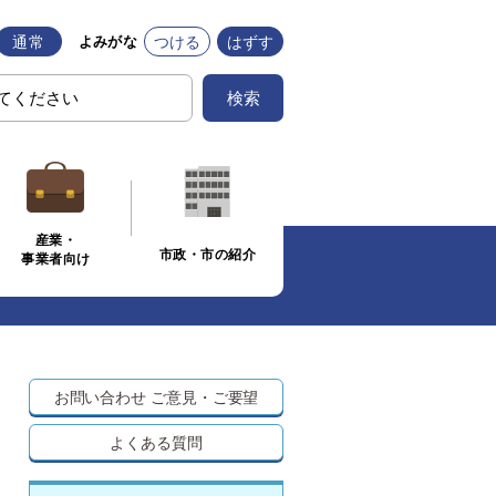
通常
つける
はずす
よみがな
検索
産業・
市政・市の紹介
事業者向け
お問い合わせ
ご意見・ご要望
よくある質問