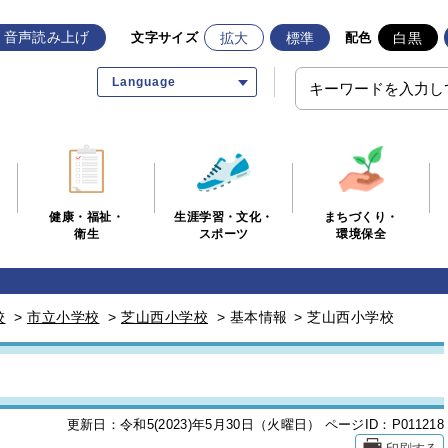
音声読み上げ
拡大
標準
白黒
文字サイズ
配色
Language
生涯学習・文化・
まちづくり・
健康・福祉・
スポーツ
環境保全
衛生
校
>
市立小学校
>
芝山西小学校
>
基本情報
>
芝山西小学校
更新日：令和5(2023)年5月30日（火曜日）
ページID：P011218