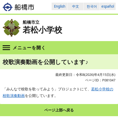
English
中文
한국어
español
船橋市立
若松小学校
メニューを
開く
校歌演奏動画を公開しています♪
最終更新日：令和8(2026)年4月15日(水)
ページID：P081047
「みんなで校歌を歌ってみよう」プロジェクトにて、
若松小学校の
校歌演奏動画
を公開しています。
ページ上部へ戻る