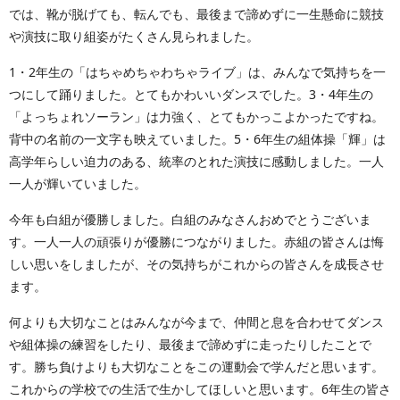
では、靴が脱げても、転んでも、最後まで諦めずに一生懸命に競技
や演技に取り組姿がたくさん見られました。
1・2年生の「はちゃめちゃわちゃライブ」は、みんなで気持ちを一
つにして踊りました。とてもかわいいダンスでした。3・4年生の
「よっちょれソーラン」は力強く、とてもかっこよかったですね。
背中の名前の一文字も映えていました。5・6年生の組体操「輝」は
高学年らしい迫力のある、統率のとれた演技に感動しました。一人
一人が輝いていました。
今年も白組が優勝しました。白組のみなさんおめでとうございま
す。一人一人の頑張りが優勝につながりました。赤組の皆さんは悔
しい思いをしましたが、その気持ちがこれからの皆さんを成長させ
ます。
何よりも大切なことはみんなが今まで、仲間と息を合わせてダンス
や組体操の練習をしたり、最後まで諦めずに走ったりしたことで
す。勝ち負けよりも大切なことをこの運動会で学んだと思います。
これからの学校での生活で生かしてほしいと思います。6年生の皆さ