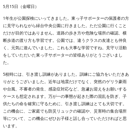
5月15日（金曜日）
1年生が公園探検にいってきました。東っ子サポーターの保護者の方
に見守られながら緑台中央公園に行きました。ただ公園に行くこと
だけが目的ではありません。道路の歩き方や危険な場所の確認、横
断歩道の渡り方も学習です。公園では、違うクラスの友達とも仲良
く、元気に遊んでいました。これも大事な学習ですね。見守り活動
をしていただいた東っ子サポーターの皆様ありがとうございまし
た。
5校時には、引き渡し訓練がありました。訓練にご協力をいただきあ
りがとうございました。近年は地震だけでなく、突然のゲリラ豪雨
や台風、不審者の発生、感染症対応など、急遽お迎えをお願いする
ケースも想定されます。万が一の事態が起きた際の混乱を防ぎ、子
供たちの命を確実に守るために、引き渡し訓練はとても大切です。
この機会に、ご家庭でも防災リュックの確認や、災害時の集合場所
等について、この機会にぜひお子様と話し合っていただければと思
います。