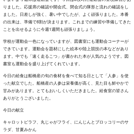
りました。応援席の確認や開会式、閉会式の隊形と流れの確認をし
ました。日差しが強く、暑い中でしたが、よく頑張りました。本番
の出来は、準備で8割が決まります。これまでの練習や準備してきた
ことを出せるように今週1週間も頑張りましょう。
学校が運動会一色になっていますが、図書室にも運動会コーナーが
できています。運動会を題材にした絵本や陸上競技の本などがあり
ます。中でも「速く走るこつ」が書かれた本が人気のようです。図
書室も運動会を盛り上げてくれています。
今日の給食は船橋産の旬の食材を食べて知る日として「人参」を使
った献立でした。船橋産の人参は栄養価が高く、見た目も鮮やかで
甘みがあります。とてもおいしくいただきました。給食室の皆さん
ありがとうございました。
今日の献立
キャロットピラフ、丸じゃがフライ、にんじんとブロッコリーのサ
ラダ、甘夏みかん