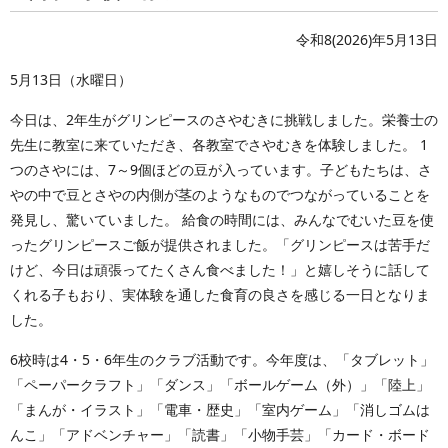
令和8(2026)年5月13日
5月13日（水曜日）
今日は、2年生がグリンピースのさやむきに挑戦しました。栄養士の
先生に教室に来ていただき、各教室でさやむきを体験しました。 1
つのさやには、7～9個ほどの豆が入っています。子どもたちは、さ
やの中で豆とさやの内側が茎のようなものでつながっていることを
発見し、驚いていました。 給食の時間には、みんなでむいた豆を使
ったグリンピースご飯が提供されました。「グリンピースは苦手だ
けど、今日は頑張ってたくさん食べました！」と嬉しそうに話して
くれる子もおり、実体験を通した食育の良さを感じる一日となりま
した。
6校時は4・5・6年生のクラブ活動です。今年度は、「タブレット」
「ペーパークラフト」「ダンス」「ボールゲーム（外）」「陸上」
「まんが・イラスト」「電車・歴史」「室内ゲーム」「消しゴムは
んこ」「アドベンチャー」「読書」「小物手芸」「カード・ボード