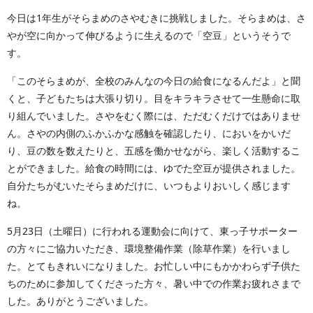
今日は1年生がそらまめのさやむきに挑戦しました。そらまめは、さ
やが空に向かって伸びるように生えるので「空豆」というそうで
す。
「このそらまめが、全校のみんなの今日の給食になるんだよ」と聞
くと、子どもたちは大張り切り。目をキラキラさせて一生懸命に取
り組んでいました。さやをむく際には、ただむくだけではありませ
ん。さやの内側のふかふかな感触を確認したり、においをかいだ
り、豆の数を数えたりと、五感を働かせながら、楽しく活動するこ
とができました。給食の時間には、ゆでた空豆が提供されました。
自分たちがむいたそらまめだけに、いつもよりおいしく感じます
ね。
5月23日（土曜日）に行われる運動会に向けて、東っ子サポーター
の方々にご協力いただき、環境整備作業（除草作業）を行いまし
た。とてもきれいになりました。お忙しい中にもかかわらず子供た
ちのために参加してくださった方々、暑い中での作業お疲れさまで
した。ありがとうございました。