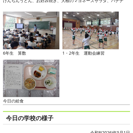
けんちんうどん、お好み焼き、大根のマヨネーズサラダ、バナナ
6年生 算数
1・2年生 運動会練習
今日の給食
今日の学校の様子
令和8(2026)年5月1日