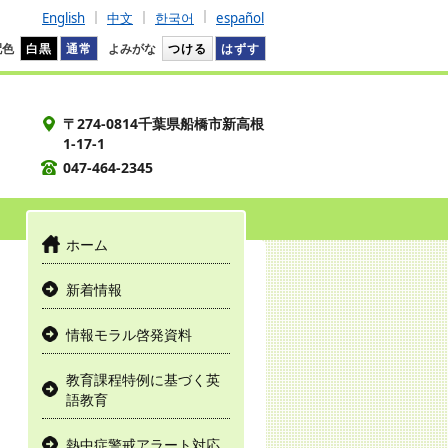
English
中文
한국어
español
配色
白黒
通常
よみがな
つける
はずす
〒274-0814千葉県船橋市新高根
1-17-1
047-464-2345
ホーム
新着情報
情報モラル啓発資料
教育課程特例に基づく英
語教育
熱中症警戒アラート対応