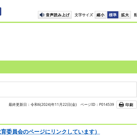
プして本文へ移動します
音声読み上げ
文字サイズ
縮小
標準
拡大
最終更新日：令和6(2024)年11月22日(金)
ページID：P014539
印刷
教育委員会のページにリンクしています）