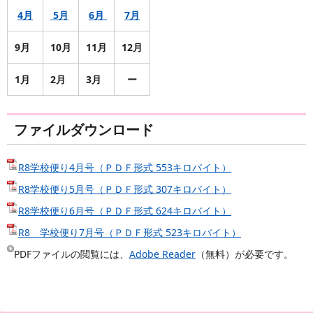
4
月
5
月
6
月
7
月
9
月
10
月
11
月
12
月
1
月
2
月
3
月
ー
ファイルダウンロード
R8学校便り4月号（ＰＤＦ形式 553キロバイト）
R8学校便り5月号（ＰＤＦ形式 307キロバイト）
R8学校便り6月号（ＰＤＦ形式 624キロバイト）
R8 学校便り7月号（ＰＤＦ形式 523キロバイト）
PDFファイルの閲覧には、
Adobe Reader
（無料）が必要です。