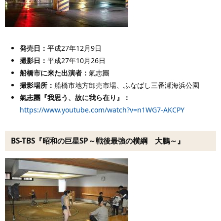
発売日：
平成27年12月9日
撮影日：
平成27年10月26日
船橋市に来た出演者
：
氣志團
撮影場所：
船橋市地方卸売市場、ふなばし三番瀬海浜公園
氣志團『我思う、故に我ら在り』：
https://www.youtube.com/watch?v=n1WG7-AKCPY
BS-TBS『昭和の巨星SP～戦後最強の横綱 大鵬～』