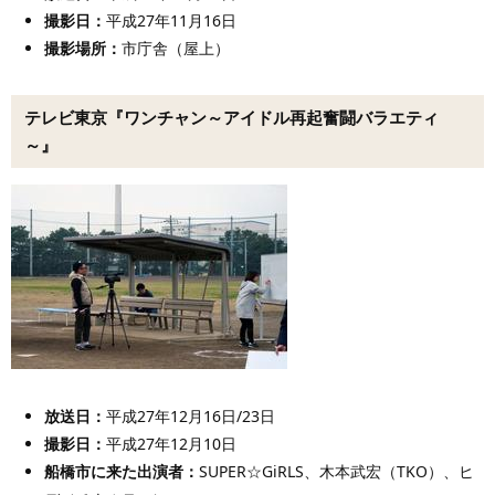
撮影日：
平成27年11月16日
撮影場所：
市庁舎（屋上）
テレビ東京『ワンチャン～アイドル再起奮闘バラエティ
～』
放送日：
平成27年12月16日/23日
撮影日：
平成27年12月10日
船橋市に来た出演者
：
SUPER☆GiRLS、木本武宏（TKO）、ヒ