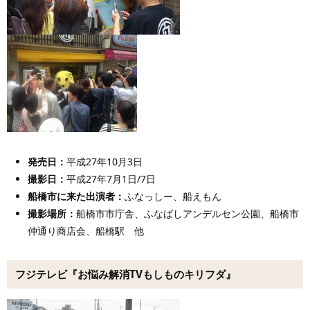
発売日：
平成27年10月3日
撮影日：
平成27年7月1日/7日
船橋市に来た出演者
：
ふなっしー、船えもん
撮影場所：
船橋市市庁舎、ふなばしアンデルセン公園、船橋市
仲通り商店会、船橋駅 他
フジテレビ『お悩み解消TVもしものキリフダ』