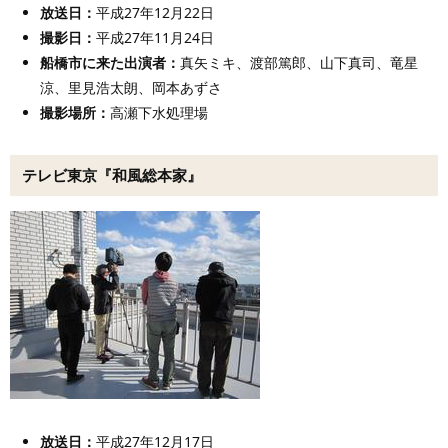
放送日：
平成27年12月22日
撮影日：
平成27年11月24日
船橋市に来た出演者
：
真矢ミキ、渡部篤郎、山下真司、竜星
涼、里見浩太朗、岡本あずさ
撮影場所：
高瀬下水処理場
テレビ東京『和風総本家』
放送日：
平成27年12月17日