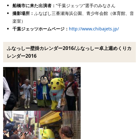
船橋市に来た出演者
：
“千葉ジェッツ”選手のみなさん
撮影場所：
ふなばし三番瀬海浜公園、青少年会館（体育館、音
楽室）
千葉ジェッツホームページ：
http://www.chibajets.jp/
ふなっしー壁掛カレンダー2016/ふなっしー卓上週めくりカ
レンダー2016