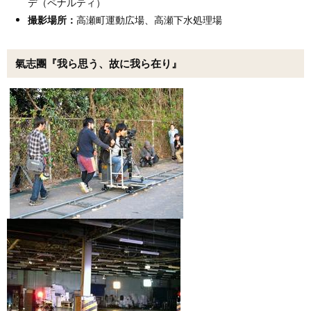
デ（ペナルティ）
撮影場所：
高瀬町運動広場、高瀬下水処理場
氣志團『我ら思う、故に我ら在り』