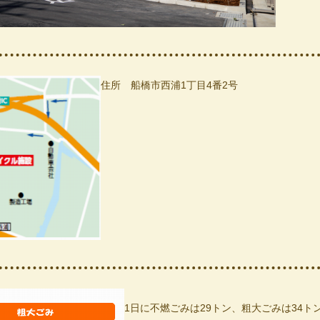
住所 船橋市西浦1丁目4番2号
1日に不燃ごみは29トン、粗大ごみは34ト