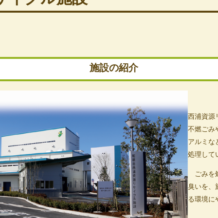
施設の紹介
西浦資源
不燃ごみ
アルミな
処理して
ごみを処
臭いを、
る環境に