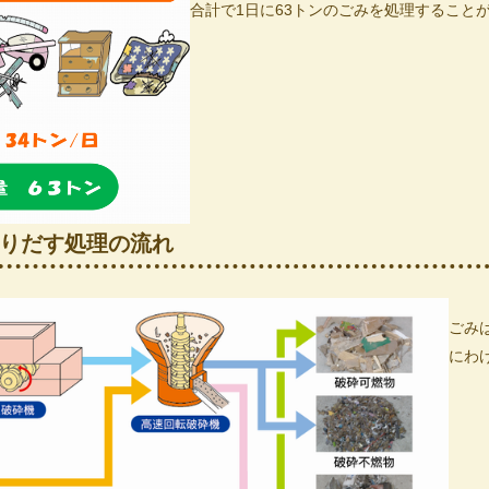
合計で1日に63トンのごみを処理すること
りだす処理の流れ
ごみ
にわ