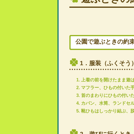
公園で遊ぶときの約
1．服装（ふくそう
上着の前を開けたまま遊
マフラー、ひもの付いた
首のまわりにひもの付い
カバン、水筒、ランドセ
靴ひもはしっかり結ぶ、