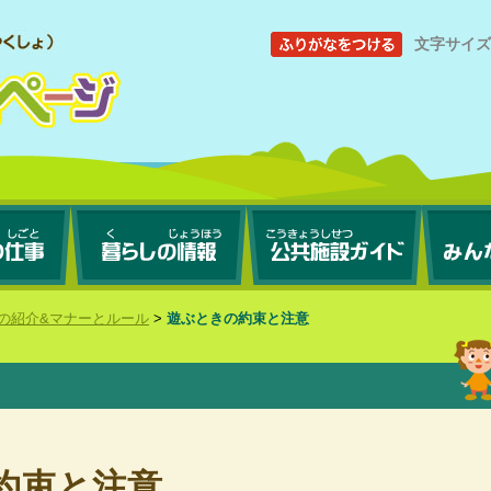
文字サイ
の紹介&マナーとルール
>
遊ぶときの約束と注意
約束と注意