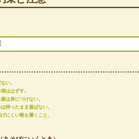
束
）
ばない。
手袋ははずす。
た服は身につけない。
ルは持ったまま遊ばない。
脱げにくい靴を履くこと。