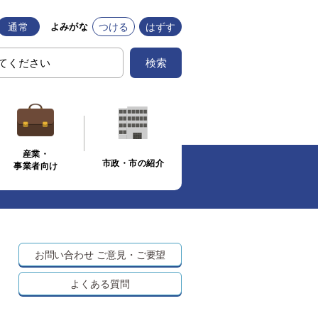
通常
つける
はずす
よみがな
検索
産業・
市政・市の紹介
事業者向け
お問い合わせ
ご意見・ご要望
よくある質問