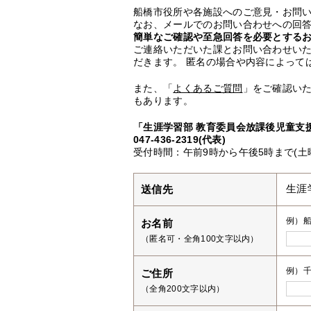
船橋市役所や各施設へのご意見・お問
なお、メールでのお問い合わせへの回答
簡単なご確認や至急回答を必要とする
ご連絡いただいた課とお問い合わせい
だきます。 匿名の場合や内容によって
また、「
よくあるご質問
」をご確認い
もあります。
「生涯学習部 教育委員会放課後児童支援
047-436-2319(代表)
受付時間：午前9時から午後5時まで(土
送信先
生涯
例）
お名前
（匿名可・全角100文字以内）
例）千
ご住所
（全角200文字以内）