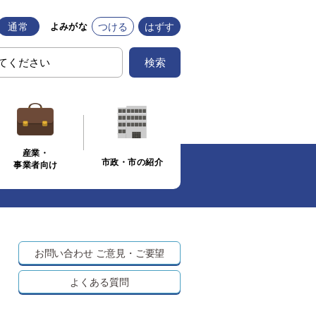
通常
つける
はずす
よみがな
検索
産業・
市政・市の紹介
事業者向け
お問い合わせ
ご意見・ご要望
よくある質問