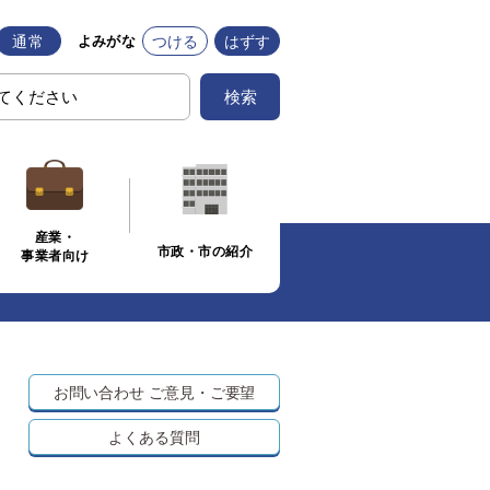
通常
つける
はずす
よみがな
検索
産業・
市政・市の紹介
事業者向け
お問い合わせ
ご意見・ご要望
よくある質問