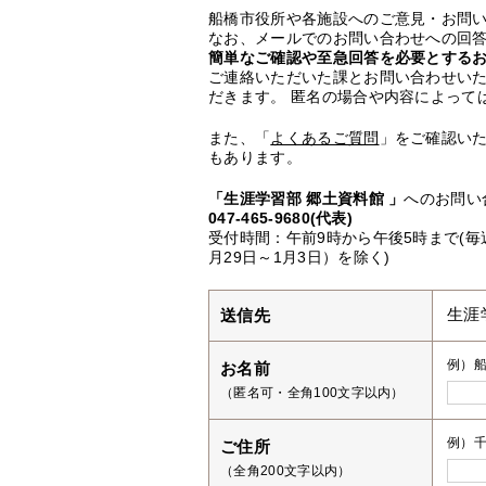
船橋市役所や各施設へのご意見・お問
なお、メールでのお問い合わせへの回答
簡単なご確認や至急回答を必要とする
ご連絡いただいた課とお問い合わせい
だきます。 匿名の場合や内容によって
また、「
よくあるご質問
」をご確認い
もあります。
「生涯学習部 郷土資料館 」
へのお問い
047-465-9680(代表)
受付時間：午前9時から午後5時まで(
月29日～1月3日）を除く)
送信先
生涯
例）
お名前
（匿名可・全角100文字以内）
例）千
ご住所
（全角200文字以内）