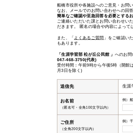
船橋市役所や各施設へのご意見・お問
なお、メールでのお問い合わせへの回答
簡単なご確認や至急回答を必要とする
ご連絡いただいた課とお問い合わせい
だきます。 匿名の場合や内容によって
また、「
よくあるご質問
」をご確認い
もあります。
「生涯学習部 松が丘公民館 」
へのお問
047-468-3750(代表)
受付時間：午前9時から午後5時（開館は
月3日を除く)
送信先
生涯
例）
お名前
（匿名可・全角100文字以内）
例）千
ご住所
（全角200文字以内）