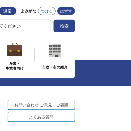
通常
つける
はずす
よみがな
検索
産業・
市政・市の紹介
事業者向け
お問い合わせ
ご意見・ご要望
よくある質問