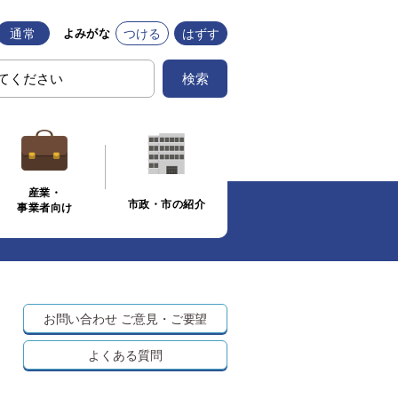
通常
つける
はずす
よみがな
検索
産業・
市政・市の紹介
事業者向け
お問い合わせ
ご意見・ご要望
よくある質問