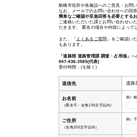
船橋市役所や各施設へのご意見・お問
なお、メールでのお問い合わせへの回答
簡単なご確認や至急回答を必要とする
ご連絡いただいた課とお問い合わせい
だきます。 匿名の場合や内容によって
また、「
よくあるご質問
」をご確認い
もあります。
「道路部 道路管理課 調査・占用係」
へ
047-436-2585(代表)
受付時間：(を除く)
送信先
道路
例）
お名前
（匿名可・全角100文字以内）
例）千
ご住所
（全角200文字以内）