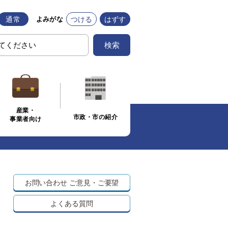
通常
つける
はずす
よみがな
検索
産業・
市政・市の紹介
事業者向け
お問い合わせ
ご意見・ご要望
よくある質問