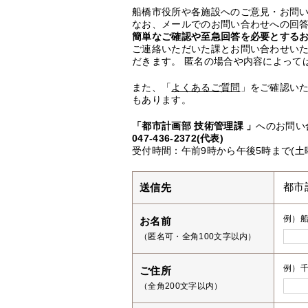
船橋市役所や各施設へのご意見・お問
なお、メールでのお問い合わせへの回答
簡単なご確認や至急回答を必要とする
ご連絡いただいた課とお問い合わせい
だきます。 匿名の場合や内容によって
また、「
よくあるご質問
」をご確認い
もあります。
「都市計画部 技術管理課 」
へのお問い
047-436-2372(代表)
受付時間：午前9時から午後5時まで(土
送信先
都市
例）
お名前
（匿名可・全角100文字以内）
例）千
ご住所
（全角200文字以内）