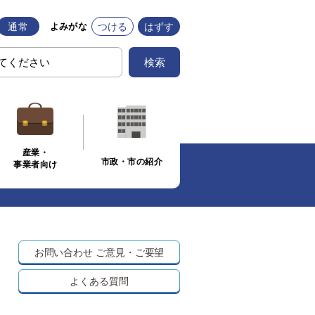
通常
つける
はずす
よみがな
検索
産業・
市政・市の紹介
事業者向け
お問い合わせ
ご意見・ご要望
よくある質問