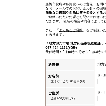
船橋市役所や各施設へのご意見・お問
なお、メールでのお問い合わせへの回答
簡単なご確認や至急回答を必要とする
ご連絡いただいた課とお問い合わせい
だきます。 匿名の場合や内容によって
また、「
よくあるご質問
」をご確認い
もあります。
「地方卸売市場 地方卸売市場総務課 」
047-424-1151(代表)
受付時間：午前8時30分から午後4時3
送信先
地方
例）
お名前
（匿名可・全角100文字以内）
例）千
ご住所
（全角200文字以内）