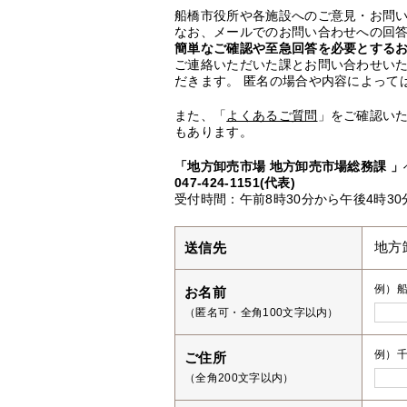
船橋市役所や各施設へのご意見・お問
なお、メールでのお問い合わせへの回答
簡単なご確認や至急回答を必要とする
ご連絡いただいた課とお問い合わせい
だきます。 匿名の場合や内容によって
また、「
よくあるご質問
」をご確認い
もあります。
「地方卸売市場 地方卸売市場総務課 」
047-424-1151(代表)
受付時間：午前8時30分から午後4時3
送信先
地方
例）
お名前
（匿名可・全角100文字以内）
例）千
ご住所
（全角200文字以内）