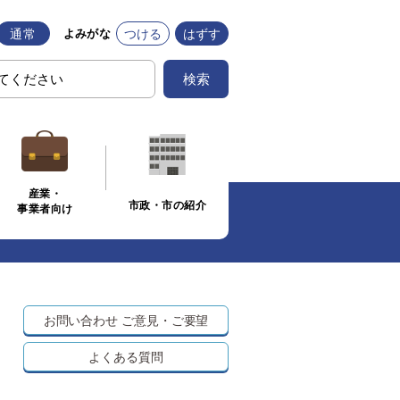
通常
つける
はずす
よみがな
検索
産業・
市政・市の紹介
事業者向け
お問い合わせ
ご意見・ご要望
よくある質問