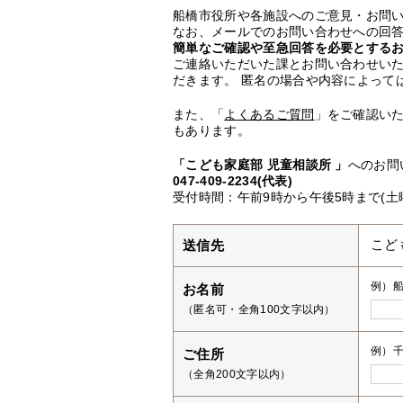
船橋市役所や各施設へのご意見・お問
なお、メールでのお問い合わせへの回答
簡単なご確認や至急回答を必要とする
ご連絡いただいた課とお問い合わせい
だきます。 匿名の場合や内容によって
また、「
よくあるご質問
」をご確認い
もあります。
「こども家庭部 児童相談所 」
へのお問
047-409-2234(代表)
受付時間：午前9時から午後5時まで(土
送信先
こど
例）
お名前
（匿名可・全角100文字以内）
例）千
ご住所
（全角200文字以内）