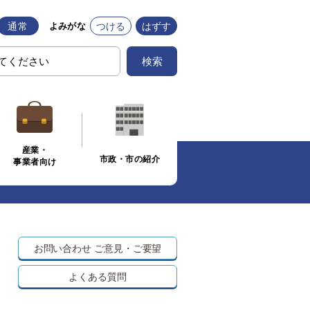
通常
つける
はずす
よみがな
検索
産業・
市政・市の紹介
事業者向け
お問い合わせ
ご意見・ご要望
よくある質問