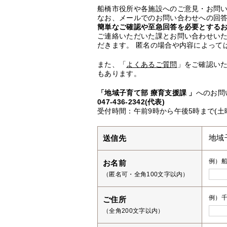
船橋市役所や各施設へのご意見・お問
なお、メールでのお問い合わせへの回答
簡単なご確認や至急回答を必要とする
ご連絡いただいた課とお問い合わせい
だきます。 匿名の場合や内容によって
また、「
よくあるご質問
」をご確認い
もあります。
「地域子育て部 療育支援課 」
へのお問
047-436-2342(代表)
受付時間：午前9時から午後5時まで(土
送信先
地域
例）
お名前
（匿名可・全角100文字以内）
例）千
ご住所
（全角200文字以内）