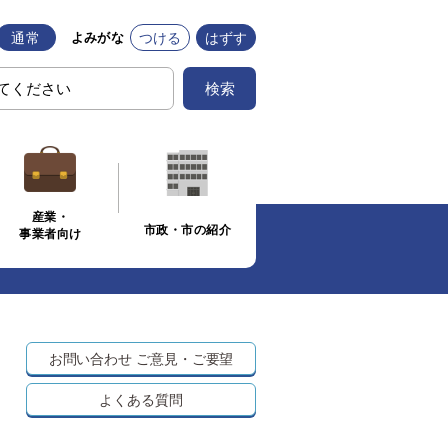
通常
つける
はずす
よみがな
検索
産業・
市政・市の紹介
事業者向け
お問い合わせ
ご意見・ご要望
よくある質問