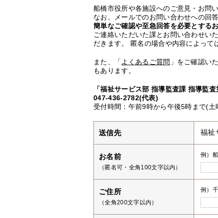
船橋市役所や各施設へのご意見・お問
なお、メールでのお問い合わせへの回答
簡単なご確認や至急回答を必要とする
ご連絡いただいた課とお問い合わせい
だきます。 匿名の場合や内容によって
また、「
よくあるご質問
」をご確認い
もあります。
「福祉サービス部 指導監査課 指導監査
047-436-2782(代表)
受付時間：午前9時から午後5時まで(土
送信先
福祉
例）
お名前
（匿名可・全角100文字以内）
例）千
ご住所
（全角200文字以内）