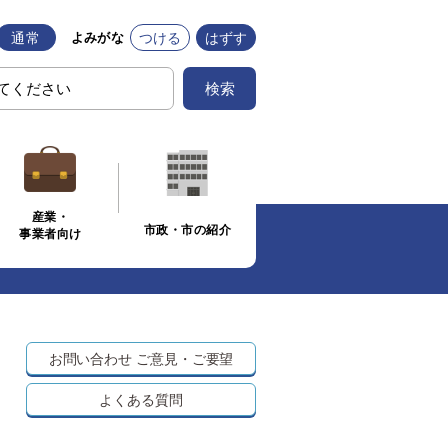
通常
つける
はずす
よみがな
検索
産業・
市政・市の紹介
事業者向け
お問い合わせ
ご意見・ご要望
よくある質問