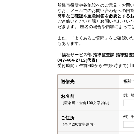
船橋市役所や各施設へのご意見・お問
なお、メールでのお問い合わせへの回答
簡単なご確認や至急回答を必要とする
ご連絡いただいた課とお問い合わせい
だきます。 匿名の場合や内容によって
また、「
よくあるご質問
」をご確認い
もあります。
「福祉サービス部 指導監査課 指導監査
047-404-2712(代表)
受付時間：午前9時から午後5時まで(土
送信先
福祉
例）
お名前
（匿名可・全角100文字以内）
例）千
ご住所
（全角200文字以内）