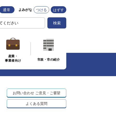
通常
つける
はずす
よみがな
検索
産業・
市政・市の紹介
事業者向け
お問い合わせ
ご意見・ご要望
よくある質問