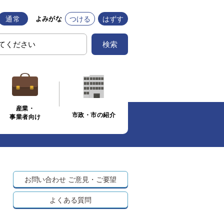
通常
つける
はずす
よみがな
検索
産業・
市政・市の紹介
事業者向け
お問い合わせ
ご意見・ご要望
よくある質問