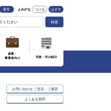
通常
つける
はずす
よみがな
検索
産業・
市政・市の紹介
事業者向け
お問い合わせ
ご意見・ご要望
よくある質問