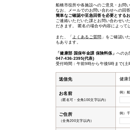
船橋市役所や各施設へのご意見・お問
なお、メールでのお問い合わせへの回答
簡単なご確認や至急回答を必要とする
ご連絡いただいた課とお問い合わせい
だきます。 匿名の場合や内容によって
また、「
よくあるご質問
」をご確認い
もあります。
「健康部 国保年金課 保険料係」
へのお
047-436-2395(代表)
受付時間：午前9時から午後5時まで(土
送信先
健康
例）
お名前
（匿名可・全角100文字以内）
例）千
ご住所
（全角200文字以内）