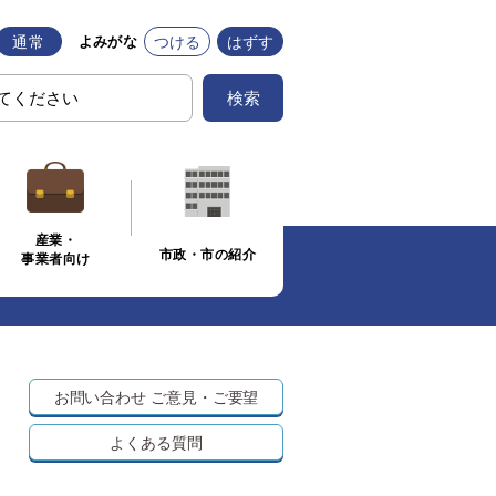
通常
つける
はずす
よみがな
検索
産業・
市政・市の紹介
事業者向け
お問い合わせ
ご意見・ご要望
よくある質問