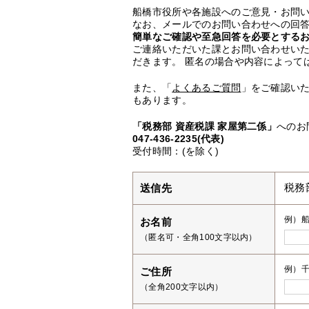
船橋市役所や各施設へのご意見・お問
なお、メールでのお問い合わせへの回答
簡単なご確認や至急回答を必要とする
ご連絡いただいた課とお問い合わせい
だきます。 匿名の場合や内容によって
また、「
よくあるご質問
」をご確認い
もあります。
「税務部 資産税課 家屋第二係」
へのお
047-436-2235(代表)
受付時間：(を除く)
送信先
税務
例）
お名前
（匿名可・全角100文字以内）
例）千
ご住所
（全角200文字以内）