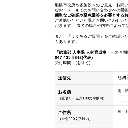
船橋市役所や各施設へのご意見・お問
なお、メールでのお問い合わせへの回答
簡単なご確認や至急回答を必要とする
ご連絡いただいた課とお問い合わせい
だきます。 匿名の場合や内容によって
また、「
よくあるご質問
」をご確認い
もあります。
「総務部 人事課 人材育成室」
へのお問
047-435-8642(代表)
受付時間：(を除く)
送信先
総務
例）
お名前
（匿名可・全角100文字以内）
例）千
ご住所
（全角200文字以内）