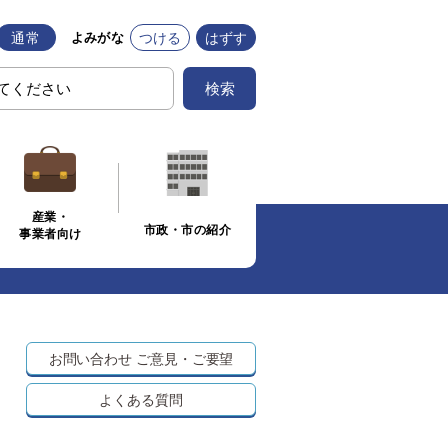
通常
つける
はずす
よみがな
検索
産業・
市政・市の紹介
事業者向け
お問い合わせ
ご意見・ご要望
よくある質問