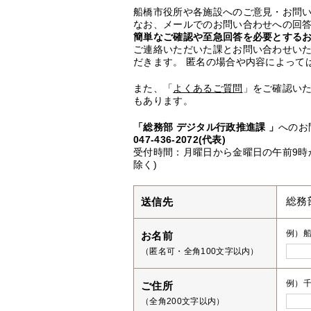
船橋市役所や各施設へのご意見・お問
なお、メールでのお問い合わせへの回答
簡単なご確認や至急回答を必要とする
ご連絡いただいた課とお問い合わせい
だきます。 匿名の場合や内容によって
また、「
よくあるご質問
」をご確認い
もあります。
「総務部 デジタル行政推進課 」
へのお
047-436-2072(代表)
受付時間：月曜日から金曜日の午前9時か
除く)
送信先
総務
例）
お名前
（匿名可・全角100文字以内）
例）千
ご住所
（全角200文字以内）