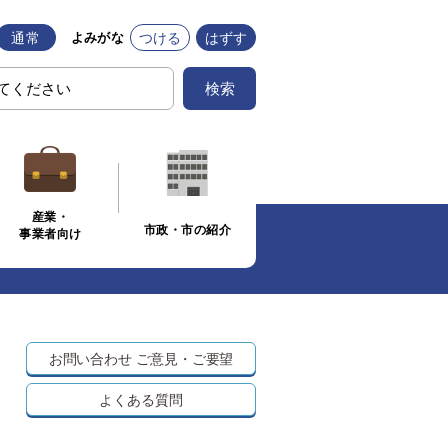
通常
つける
はずす
よみがな
検索
産業・
市政・市の紹介
事業者向け
お問い合わせ
ご意見・ご要望
よくある質問