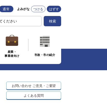
通常
つける
はずす
よみがな
検索
産業・
市政・市の紹介
事業者向け
お問い合わせ
ご意見・ご要望
よくある質問