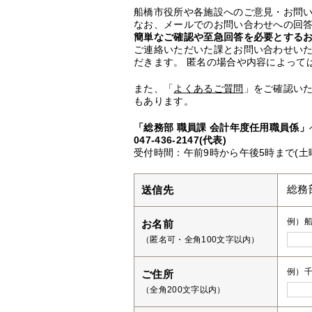
船橋市役所や各施設へのご意見・お問
なお、メールでのお問い合わせへの回答
簡単なご確認や至急回答を必要とする
ご連絡いただいた課とお問い合わせい
だきます。 匿名の場合や内容によって
また、「
よくあるご質問
」をご確認い
もあります。
「総務部 職員課 会計年度任用職員係」
047-436-2147(代表)
受付時間：午前9時から午後5時まで(土
送信先
総務
例）
お名前
（匿名可・全角100文字以内）
例）千
ご住所
（全角200文字以内）