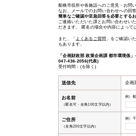
船橋市役所や各施設へのご意見・お問
なお、メールでのお問い合わせへの回答
簡単なご確認や至急回答を必要とする
ご連絡いただいた課とお問い合わせい
だきます。 匿名の場合や内容によって
また、「
よくあるご質問
」をご確認い
もあります。
「企画財政部 政策企画課 都市環境係」
047-436-2056(代表)
受付時間：(を除く)
送信先
企画
例）
お名前
（匿名可・全角100文字以内）
例）千
ご住所
（全角200文字以内）