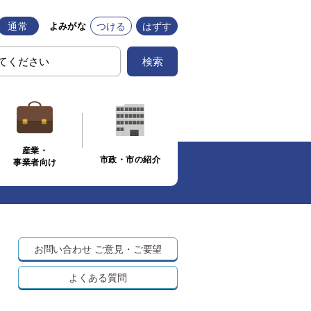
通常
つける
はずす
よみがな
検索
産業・
市政・市の紹介
事業者向け
お問い合わせ
ご意見・ご要望
よくある質問