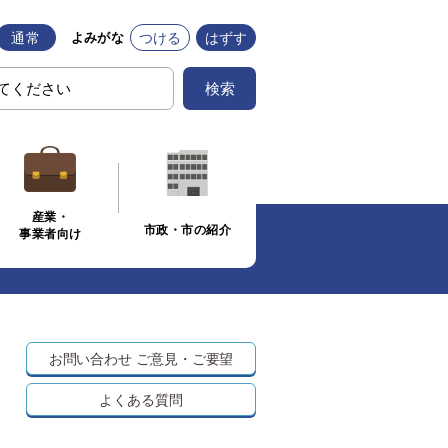
通常
つける
はずす
よみがな
検索
産業・
市政・市の紹介
事業者向け
お問い合わせ
ご意見・ご要望
よくある質問