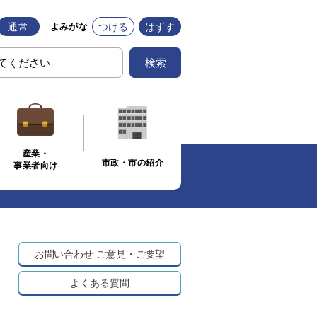
通常
つける
はずす
よみがな
検索
産業・
市政・市の紹介
事業者向け
お問い合わせ
ご意見・ご要望
よくある質問