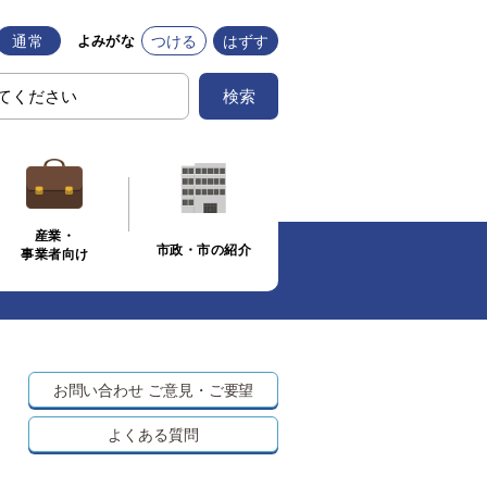
通常
つける
はずす
よみがな
検索
産業・
市政・市の紹介
事業者向け
お問い合わせ
ご意見・ご要望
よくある質問