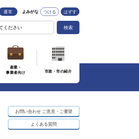
通常
つける
はずす
よみがな
検索
産業・
市政・市の紹介
事業者向け
お問い合わせ
ご意見・ご要望
よくある質問