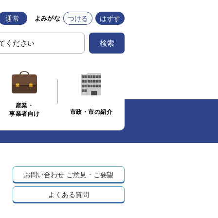
通常
つける
はずす
よみがな
検索
産業・
市政・市の紹介
事業者向け
お問い合わせ
ご意見・ご要望
よくある質問