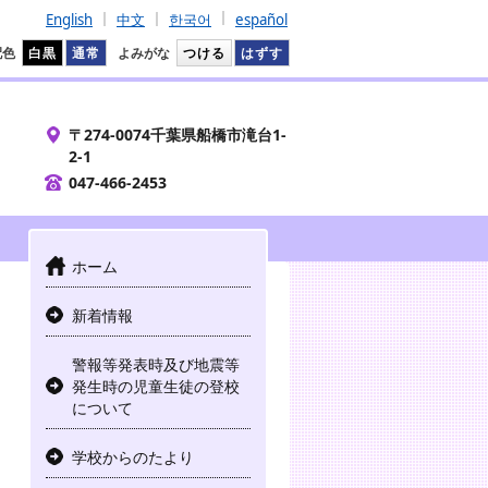
English
中文
한국어
español
配色
白黒
通常
よみがな
つける
はずす
〒274-0074千葉県船橋市滝台1-
2-1
047-466-2453
ホーム
新着情報
警報等発表時及び地震等
発生時の児童生徒の登校
について
学校からのたより