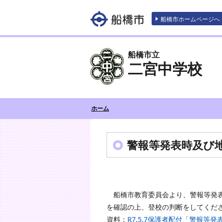
エンターキーで、ナビゲーションをスキッ
船橋市ホームページへ
船橋市立
二宮中学校
ホーム
警報等発表時及び
船橋市教育委員会より、警報等発表
を確認の上、登校の判断をしてくだ
資料：
R7.5.7保護者配付「警報